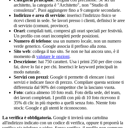
architetto, la categoria è "Architetto", non "Studio di
consulenza". Puoi aggiungere fino a 9 categorie secondarie.
Indirizzo e area di servizio
: inserisci l'indirizzo fisico se
ricevi clienti in sede. Se lavori presso i clienti, definisci le aree
di servizio (comuni, province).
Orari
: compilali tutti, compresi gli orari speciali per festività.
Un profilo con orari incompleti perde posizioni.
Numero di telefono
: usa un numero locale, non un numero
verde generico. Google associa il prefisso alla zona.
Sito web
: collega il tuo sito. Se non ne hai ancora uno, è il
momento di
valutare le opzioni
.
Descrizione
: hai 750 caratteri. Usa i primi 250 per dire cosa
fai, dove lo fai e per chi. Inserisci le keyword principali in
modo naturale.
Servizi con prezzi
: Google ti permette di elencare i tuoi
servizi e indicare fasce di prezzo. Compilare questa sezione ti
differenzia dal 90% dei competitor che la lasciano vuota.
Foto
: carica almeno 10 foto reali. Foto della sede, del team,
dei lavori completati. I profili con più di 10 foto ricevono il
35% di clic in più rispetto a quelli senza foto. Niente foto
stock: Google e gli utenti le riconoscono.
La verifica è obbligatoria.
Google ti invierà una cartolina
all'indirizzo indicato con un codice di verifica, oppure ti proporrà la
verifica via telefono o video. Senza verifica, il profilo non compare