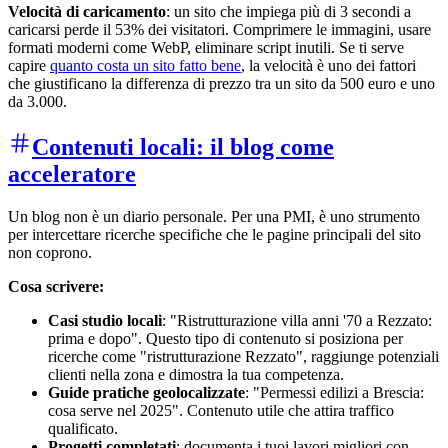
Velocità di caricamento
: un sito che impiega più di 3 secondi a
caricarsi perde il 53% dei visitatori. Comprimere le immagini, usare
formati moderni come WebP, eliminare script inutili. Se ti serve
capire
quanto costa un sito fatto bene
, la velocità è uno dei fattori
che giustificano la differenza di prezzo tra un sito da 500 euro e uno
da 3.000.
Contenuti locali: il blog come
acceleratore
Un blog non è un diario personale. Per una PMI, è uno strumento
per intercettare ricerche specifiche che le pagine principali del sito
non coprono.
Cosa scrivere:
Casi studio locali
: "Ristrutturazione villa anni '70 a Rezzato:
prima e dopo". Questo tipo di contenuto si posiziona per
ricerche come "ristrutturazione Rezzato", raggiunge potenziali
clienti nella zona e dimostra la tua competenza.
Guide pratiche geolocalizzate
: "Permessi edilizi a Brescia:
cosa serve nel 2025". Contenuto utile che attira traffico
qualificato.
Progetti completati
: documenta i tuoi lavori migliori con