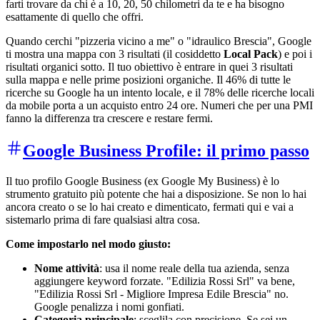
farti trovare da chi è a 10, 20, 50 chilometri da te e ha bisogno
esattamente di quello che offri.
Quando cerchi "pizzeria vicino a me" o "idraulico Brescia", Google
ti mostra una mappa con 3 risultati (il cosiddetto
Local Pack
) e poi i
risultati organici sotto. Il tuo obiettivo è entrare in quei 3 risultati
sulla mappa e nelle prime posizioni organiche. Il 46% di tutte le
ricerche su Google ha un intento locale, e il 78% delle ricerche locali
da mobile porta a un acquisto entro 24 ore. Numeri che per una PMI
fanno la differenza tra crescere e restare fermi.
Google Business Profile: il primo passo
Il tuo profilo Google Business (ex Google My Business) è lo
strumento gratuito più potente che hai a disposizione. Se non lo hai
ancora creato o se lo hai creato e dimenticato, fermati qui e vai a
sistemarlo prima di fare qualsiasi altra cosa.
Come impostarlo nel modo giusto:
Nome attività
: usa il nome reale della tua azienda, senza
aggiungere keyword forzate. "Edilizia Rossi Srl" va bene,
"Edilizia Rossi Srl - Migliore Impresa Edile Brescia" no.
Google penalizza i nomi gonfiati.
Categoria principale
: sceglila con precisione. Se sei un