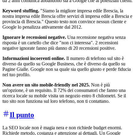
da 2 anni comunica abbandono sia a Google che ai potenziali clienti.
Keyword stuffing.
"Siamo la migliore impresa edile Brescia, la
nostra impresa edile Brescia offre servizi di impresa edile a Brescia e
provincia di Brescia." Questo testo non convince nessun cliente e
Google lo penalizza attivamente dal 2012.
Ignorare le recensioni negative.
Una recensione negativa senza
risposta è un cartello che dice "non ci interessa". 2 recensioni
negative ignorate fanno più danno di 20 recensioni positive.
Informazioni incoerenti online.
Il numero di telefono sul sito è
diverso da quello su Google Business, che è diverso da quello su
Pagine Gialle. Google non sa quale sia quello giusto e perde fiducia
nel tuo profilo.
Non avere un sito mobile-friendly nel 2025.
Non è più
un'opzione, è un requisito. Il 72% dei consumatori che fanno una
ricerca locale su mobile visita un negozio entro 8 chilometri. Se il
tuo sito non funziona sul loro telefono, non ti contattano.
Il punto
La SEO locale non è magia nera e non richiede budget enormi.
Richiede metodo, costanza e attenzione ai dettagli. Un Google