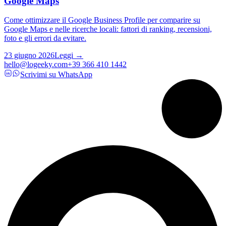
Google Maps
Come ottimizzare il Google Business Profile per comparire su
Google Maps e nelle ricerche locali: fattori di ranking, recensioni,
foto e gli errori da evitare.
23 giugno 2026
Leggi →
hello@logeeky.com
+39 366 410 1442
Scrivimi su WhatsApp