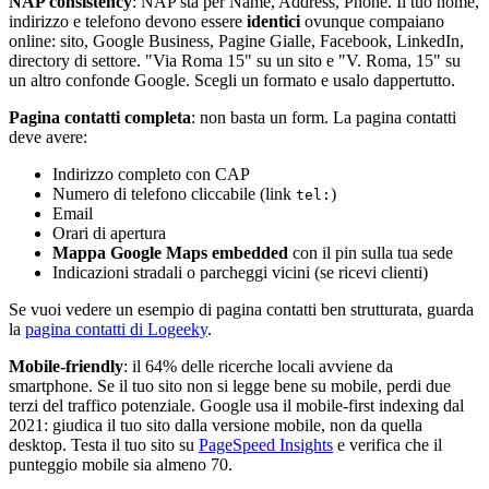
NAP consistency
: NAP sta per Name, Address, Phone. Il tuo nome,
indirizzo e telefono devono essere
identici
ovunque compaiano
online: sito, Google Business, Pagine Gialle, Facebook, LinkedIn,
directory di settore. "Via Roma 15" su un sito e "V. Roma, 15" su
un altro confonde Google. Scegli un formato e usalo dappertutto.
Pagina contatti completa
: non basta un form. La pagina contatti
deve avere:
Indirizzo completo con CAP
Numero di telefono cliccabile (link
)
tel:
Email
Orari di apertura
Mappa Google Maps embedded
con il pin sulla tua sede
Indicazioni stradali o parcheggi vicini (se ricevi clienti)
Se vuoi vedere un esempio di pagina contatti ben strutturata, guarda
la
pagina contatti di Logeeky
.
Mobile-friendly
: il 64% delle ricerche locali avviene da
smartphone. Se il tuo sito non si legge bene su mobile, perdi due
terzi del traffico potenziale. Google usa il mobile-first indexing dal
2021: giudica il tuo sito dalla versione mobile, non da quella
desktop. Testa il tuo sito su
PageSpeed Insights
e verifica che il
punteggio mobile sia almeno 70.