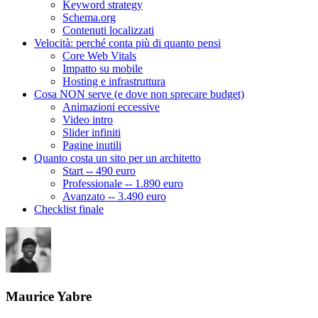
Keyword strategy
Schema.org
Contenuti localizzati
Velocità: perché conta più di quanto pensi
Core Web Vitals
Impatto su mobile
Hosting e infrastruttura
Cosa NON serve (e dove non sprecare budget)
Animazioni eccessive
Video intro
Slider infiniti
Pagine inutili
Quanto costa un sito per un architetto
Start -- 490 euro
Professionale -- 1.890 euro
Avanzato -- 3.490 euro
Checklist finale
Maurice Yabre