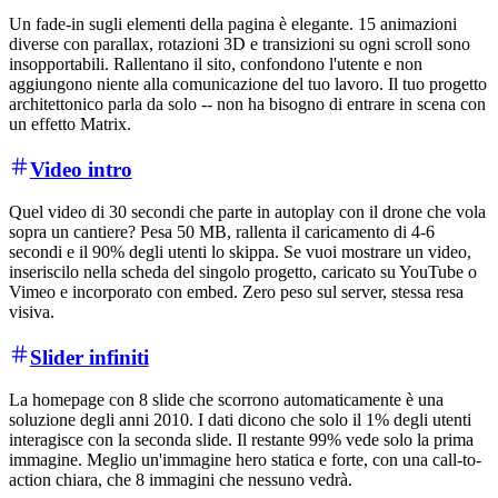
Un fade-in sugli elementi della pagina è elegante. 15 animazioni
diverse con parallax, rotazioni 3D e transizioni su ogni scroll sono
insopportabili. Rallentano il sito, confondono l'utente e non
aggiungono niente alla comunicazione del tuo lavoro. Il tuo progetto
architettonico parla da solo -- non ha bisogno di entrare in scena con
un effetto Matrix.
Video intro
Quel video di 30 secondi che parte in autoplay con il drone che vola
sopra un cantiere? Pesa 50 MB, rallenta il caricamento di 4-6
secondi e il 90% degli utenti lo skippa. Se vuoi mostrare un video,
inseriscilo nella scheda del singolo progetto, caricato su YouTube o
Vimeo e incorporato con embed. Zero peso sul server, stessa resa
visiva.
Slider infiniti
La homepage con 8 slide che scorrono automaticamente è una
soluzione degli anni 2010. I dati dicono che solo il 1% degli utenti
interagisce con la seconda slide. Il restante 99% vede solo la prima
immagine. Meglio un'immagine hero statica e forte, con una call-to-
action chiara, che 8 immagini che nessuno vedrà.