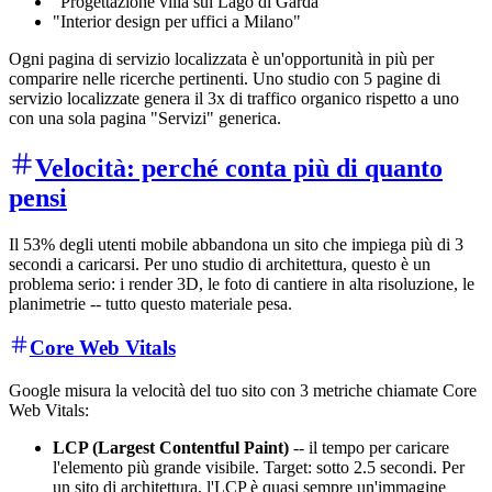
"Progettazione villa sul Lago di Garda"
"Interior design per uffici a Milano"
Ogni pagina di servizio localizzata è un'opportunità in più per
comparire nelle ricerche pertinenti. Uno studio con 5 pagine di
servizio localizzate genera il 3x di traffico organico rispetto a uno
con una sola pagina "Servizi" generica.
Velocità: perché conta più di quanto
pensi
Il 53% degli utenti mobile abbandona un sito che impiega più di 3
secondi a caricarsi. Per uno studio di architettura, questo è un
problema serio: i render 3D, le foto di cantiere in alta risoluzione, le
planimetrie -- tutto questo materiale pesa.
Core Web Vitals
Google misura la velocità del tuo sito con 3 metriche chiamate Core
Web Vitals:
LCP (Largest Contentful Paint)
-- il tempo per caricare
l'elemento più grande visibile. Target: sotto 2.5 secondi. Per
un sito di architettura, l'LCP è quasi sempre un'immagine