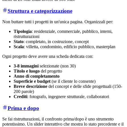
Struttura e categorizzazione
Non buttare tutti i progetti in un'unica pagina. Organizzali per:
Tipologia
: residenziale, commerciale, pubblico, interni,
ristrutturazioni
Stato
: completato, in costruzione, concept
Scala
: villetta, condominio, edificio pubblico, masterplan
Ogni progetto deve avere una scheda dedicata con:
3-8 immagini
selezionate (non 30)
Titolo e luogo
del progetto
Anno di completamento
Superficie e budget
(se il cliente lo consente)
Breve descrizione
del concept e delle sfide progettuali (150-
200 parole)
Crediti
: fotografo, ingegnere strutturale, collaboratori
Prima e dopo
Se fai ristrutturazioni, il confronto prima/dopo è uno strumento
potentissimo. Un slider interattivo che mostra lo stato precedente e il