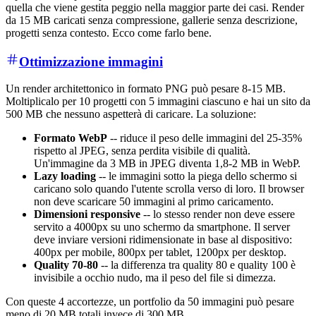
quella che viene gestita peggio nella maggior parte dei casi. Render
da 15 MB caricati senza compressione, gallerie senza descrizione,
progetti senza contesto. Ecco come farlo bene.
Ottimizzazione immagini
Un render architettonico in formato PNG può pesare 8-15 MB.
Moltiplicalo per 10 progetti con 5 immagini ciascuno e hai un sito da
500 MB che nessuno aspetterà di caricare. La soluzione:
Formato WebP
-- riduce il peso delle immagini del 25-35%
rispetto al JPEG, senza perdita visibile di qualità.
Un'immagine da 3 MB in JPEG diventa 1,8-2 MB in WebP.
Lazy loading
-- le immagini sotto la piega dello schermo si
caricano solo quando l'utente scrolla verso di loro. Il browser
non deve scaricare 50 immagini al primo caricamento.
Dimensioni responsive
-- lo stesso render non deve essere
servito a 4000px su uno schermo da smartphone. Il server
deve inviare versioni ridimensionate in base al dispositivo:
400px per mobile, 800px per tablet, 1200px per desktop.
Quality 70-80
-- la differenza tra quality 80 e quality 100 è
invisibile a occhio nudo, ma il peso del file si dimezza.
Con queste 4 accortezze, un portfolio da 50 immagini può pesare
meno di 20 MB totali invece di 300 MB.