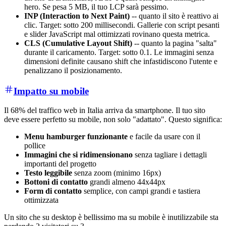
hero. Se pesa 5 MB, il tuo LCP sarà pessimo.
INP (Interaction to Next Paint)
-- quanto il sito è reattivo ai
clic. Target: sotto 200 millisecondi. Gallerie con script pesanti
e slider JavaScript mal ottimizzati rovinano questa metrica.
CLS (Cumulative Layout Shift)
-- quanto la pagina "salta"
durante il caricamento. Target: sotto 0.1. Le immagini senza
dimensioni definite causano shift che infastidiscono l'utente e
penalizzano il posizionamento.
Impatto su mobile
Il 68% del traffico web in Italia arriva da smartphone. Il tuo sito
deve essere perfetto su mobile, non solo "adattato". Questo significa:
Menu hamburger funzionante
e facile da usare con il
pollice
Immagini che si ridimensionano
senza tagliare i dettagli
importanti del progetto
Testo leggibile
senza zoom (minimo 16px)
Bottoni di contatto
grandi almeno 44x44px
Form di contatto
semplice, con campi grandi e tastiera
ottimizzata
Un sito che su desktop è bellissimo ma su mobile è inutilizzabile sta