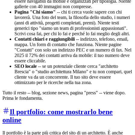
essere navigabili da mobile e organizzati per tipologia. Niente
gallerie con 40 immagini non compresse.
Pagina "Chi siamo"
-- chi ti cerca vuole sapere con chi
lavorerà. Una foto del team, la filosofia dello studio, i numeri
(anni di attività, progetti completati, premi). Niente testi
generici tipo "siamo un team di professionisti appassionati".
Scrivi cosa fai, per chi lo fai e perché lo fai meglio degli altri.
Contatti chiari e raggiungibili
-- indirizzo, telefono, email,
mappa. Un form di contatto che funziona. Niente pagine
"Contatti" con solo un indirizzo PEC e un numero di fax. Nel
2025 il 72% dei contatti arriva da mobile: il tuo numero deve
essere cliccabile.
SEO locale
-- se un potenziale cliente cerca "architetto
Brescia" o "studio architettura Milano" e tu non compari, quel
cliente va da un concorrente. Il tuo sito deve essere
ottimizzato per le ricerche nella tua zona.
Tutto il resto -- blog, sezione news, pagina "press" -- viene dopo.
Prima le fondamenta.
Il portfolio: come mostrarlo bene
online
Il portfolio è la parte più critica del sito di un architetto. È anche