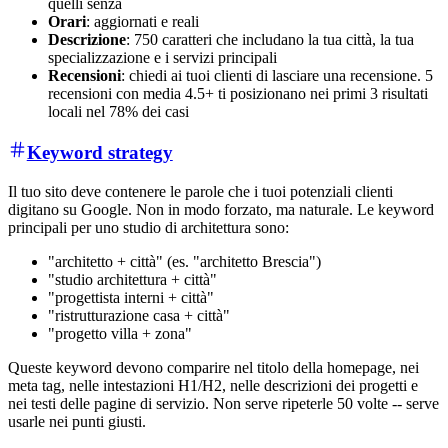
quelli senza
Orari
: aggiornati e reali
Descrizione
: 750 caratteri che includano la tua città, la tua
specializzazione e i servizi principali
Recensioni
: chiedi ai tuoi clienti di lasciare una recensione. 5
recensioni con media 4.5+ ti posizionano nei primi 3 risultati
locali nel 78% dei casi
Keyword strategy
Il tuo sito deve contenere le parole che i tuoi potenziali clienti
digitano su Google. Non in modo forzato, ma naturale. Le keyword
principali per uno studio di architettura sono:
"architetto +
città
" (es. "architetto Brescia")
"studio architettura +
città
"
"progettista interni +
città
"
"ristrutturazione casa +
città
"
"progetto villa +
zona
"
Queste keyword devono comparire nel titolo della homepage, nei
meta tag, nelle intestazioni H1/H2, nelle descrizioni dei progetti e
nei testi delle pagine di servizio. Non serve ripeterle 50 volte -- serve
usarle nei punti giusti.