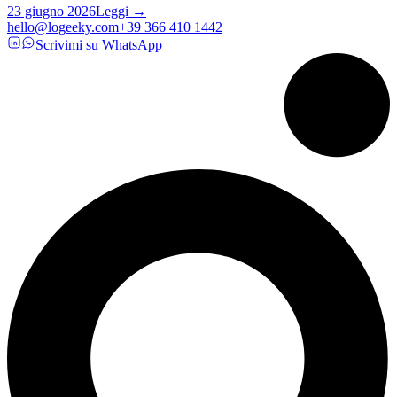
23 giugno 2026
Leggi →
hello@logeeky.com
+39 366 410 1442
Scrivimi su WhatsApp