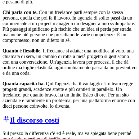
e pesano di più.
Chi parla con te.
Con un freelance parli sempre con la stessa
persona, quella che poi fa il lavoro. In agenzia di solito passi da un
commerciale a un project manager a un designer a uno sviluppatore.
Più passaggi significano più rischio che un'idea si perda per strada,
ma anche più persone che presidiano le varie competenze. È un
compromesso, non un difetto in sé.
Quanto è flessibile.
Il freelance si adatta: una modifica al volo, una
chiamata di sera, un cambio di rotta a metà progetto si gestiscono
con una conversazione. Un'agenzia lavora per processi, il che dà
ordine ma toglie elasticità: ogni cambiamento passa da un preventivo
e da una coda.
Quanta capacità ha.
Qui l'agenzia ha il vantaggio. Un team regge
progetti grandi, scadenze strette e più cantieri in parallelo. Un
freelance, per quanto bravo, ha un limite fisico di ore. Per un sito
aziendale è raramente un problema; per una piattaforma enorme con
dieci persone coinvolte, lo diventa.
Il discorso costi
Sul prezzo la differenza c'è ed è reale, ma va spiegata bene perché
non è solo questione di tariffa oraria.