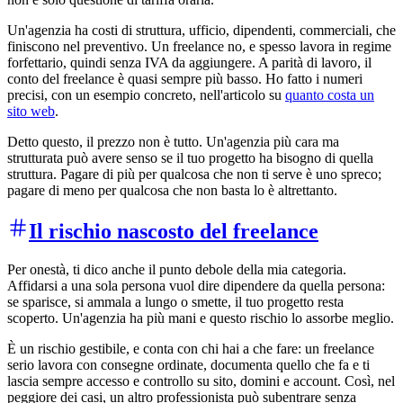
Un'agenzia ha costi di struttura, ufficio, dipendenti, commerciali, che
finiscono nel preventivo. Un freelance no, e spesso lavora in regime
forfettario, quindi senza IVA da aggiungere. A parità di lavoro, il
conto del freelance è quasi sempre più basso. Ho fatto i numeri
precisi, con un esempio concreto, nell'articolo su
quanto costa un
sito web
.
Detto questo, il prezzo non è tutto. Un'agenzia più cara ma
strutturata può avere senso se il tuo progetto ha bisogno di quella
struttura. Pagare di più per qualcosa che non ti serve è uno spreco;
pagare di meno per qualcosa che non basta lo è altrettanto.
Il rischio nascosto del freelance
Per onestà, ti dico anche il punto debole della mia categoria.
Affidarsi a una sola persona vuol dire dipendere da quella persona:
se sparisce, si ammala a lungo o smette, il tuo progetto resta
scoperto. Un'agenzia ha più mani e questo rischio lo assorbe meglio.
È un rischio gestibile, e conta con chi hai a che fare: un freelance
serio lavora con consegne ordinate, documenta quello che fa e ti
lascia sempre accesso e controllo su sito, domini e account. Così, nel
peggiore dei casi, un altro professionista può subentrare senza