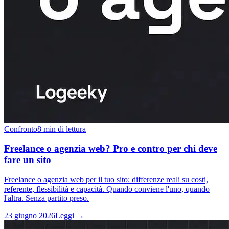
Confronto
8 min di lettura
Freelance o agenzia web? Pro e contro per chi deve
fare un sito
Freelance o agenzia web per il tuo sito: differenze reali su costi,
referente, flessibilità e capacità. Quando conviene l'uno, quando
l'altra. Senza partito preso.
23 giugno 2026
Leggi →