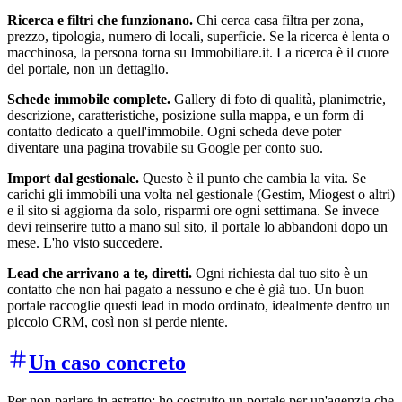
Ricerca e filtri che funzionano.
Chi cerca casa filtra per zona,
prezzo, tipologia, numero di locali, superficie. Se la ricerca è lenta o
macchinosa, la persona torna su Immobiliare.it. La ricerca è il cuore
del portale, non un dettaglio.
Schede immobile complete.
Gallery di foto di qualità, planimetrie,
descrizione, caratteristiche, posizione sulla mappa, e un form di
contatto dedicato a quell'immobile. Ogni scheda deve poter
diventare una pagina trovabile su Google per conto suo.
Import dal gestionale.
Questo è il punto che cambia la vita. Se
carichi gli immobili una volta nel gestionale (Gestim, Miogest o altri)
e il sito si aggiorna da solo, risparmi ore ogni settimana. Se invece
devi reinserire tutto a mano sul sito, il portale lo abbandoni dopo un
mese. L'ho visto succedere.
Lead che arrivano a te, diretti.
Ogni richiesta dal tuo sito è un
contatto che non hai pagato a nessuno e che è già tuo. Un buon
portale raccoglie questi lead in modo ordinato, idealmente dentro un
piccolo CRM, così non si perde niente.
Un caso concreto
Per non parlare in astratto: ho costruito un portale per un'agenzia che