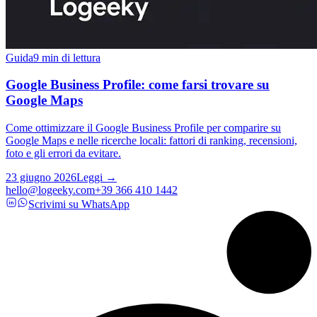
Guida
9 min di lettura
Google Business Profile: come farsi trovare su
Google Maps
Come ottimizzare il Google Business Profile per comparire su
Google Maps e nelle ricerche locali: fattori di ranking, recensioni,
foto e gli errori da evitare.
23 giugno 2026
Leggi →
hello@logeeky.com
+39 366 410 1442
Scrivimi su WhatsApp