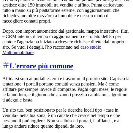
gestisce oltre 150 immobili tra vendita e affitto. Prima caricavano
tutto a mano su più piattaforme esterne, con aggiornamenti che
richiedevano oltre mezz'ora a immobile e nessun modo di
raccogliere contatti propri.
Dopo, con import automatico dal gestionale, mappa interattiva, filtri
e CRM interno, il tempo di aggiornamento è crollato dell'85 per
cento e l'agenzia ha iniziato a ricevere richieste dirette dal proprio
sito. Se vuoi i dettagli, l'ho raccontato nel
caso studio
Multimmobiliare
.
L'errore più comune
Affidarsi solo ai portali esterni e trascurare il proprio sito. Capisco la
tentazione: i portali portano contatti senza pensieri. Ma è come
affittare per sempre invece di comprare. Paghi ogni mese, le regole
le fanno loro, e il giorno che alzano i prezzi o cambiano l'algoritmo
ti adegui e basta.
Un sito tuo, ben posizionato per le ricerche locali tipo «case in
vendita» nella tua zona, è un canale che cresce nel tempo e che
nessuno ti può togliere. Non sostituisce i portali, li affianca, e a
lungo andare riduce quanto dipendi da loro.