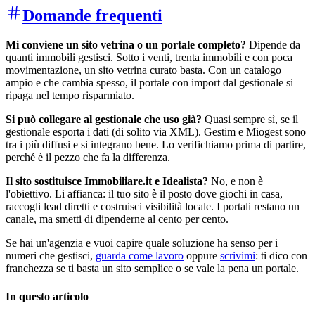
Domande frequenti
Mi conviene un sito vetrina o un portale completo?
Dipende da
quanti immobili gestisci. Sotto i venti, trenta immobili e con poca
movimentazione, un sito vetrina curato basta. Con un catalogo
ampio e che cambia spesso, il portale con import dal gestionale si
ripaga nel tempo risparmiato.
Si può collegare al gestionale che uso già?
Quasi sempre sì, se il
gestionale esporta i dati (di solito via XML). Gestim e Miogest sono
tra i più diffusi e si integrano bene. Lo verifichiamo prima di partire,
perché è il pezzo che fa la differenza.
Il sito sostituisce Immobiliare.it e Idealista?
No, e non è
l'obiettivo. Li affianca: il tuo sito è il posto dove giochi in casa,
raccogli lead diretti e costruisci visibilità locale. I portali restano un
canale, ma smetti di dipenderne al cento per cento.
Se hai un'agenzia e vuoi capire quale soluzione ha senso per i
numeri che gestisci,
guarda come lavoro
oppure
scrivimi
: ti dico con
franchezza se ti basta un sito semplice o se vale la pena un portale.
In questo articolo